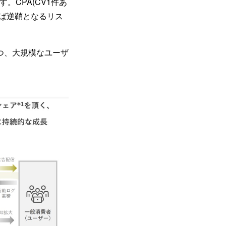
CPA(CV1件あ
ば逆鞘となるリス
つ、大規模なユーザ