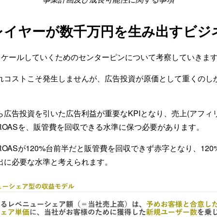
レイヤーが数千万円を生み出すビジ
やスケールしていくためのセンターピンについて考察していきま
れコストこそ発生しませんが、広告投資が原価として重くのし
広告投資を引いた広告利益が重要なKPIとなり、売上(アフィ
ROASを、販管費を回収できる水準に保つ必要があります。
OASが120%台前半だと販管費を回収できず赤字となり、120%
出に必要な水準と考えられます。