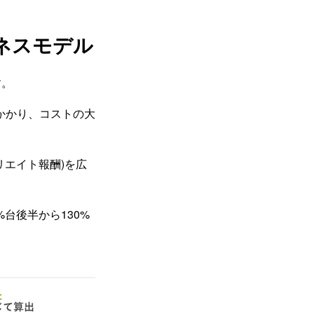
ネスモデル
す。
かかり、コストの大
リエイト報酬)を広
台後半から130%