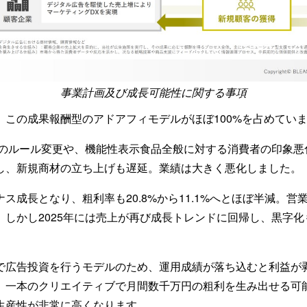
事業計画及び成長可能性に関する事項
、この成果報酬型のアドアフィモデルがほぼ100%を占めてい
媒体のルール変更や、機能性表示食品全般に対する消費者の印象
し、新規商材の立ち上げも遅延。業績は大きく悪化しました。
ス成長となり、粗利率も20.8%から11.1%へとほぼ半減。営
。しかし2025年には売上が再び成長トレンドに回帰し、黒字
で広告投資を行うモデルのため、運用成績が落ち込むと利益が
、一本のクリエイティブで月間数千万円の粗利を生み出せる可
生産性が非常に高くなります。