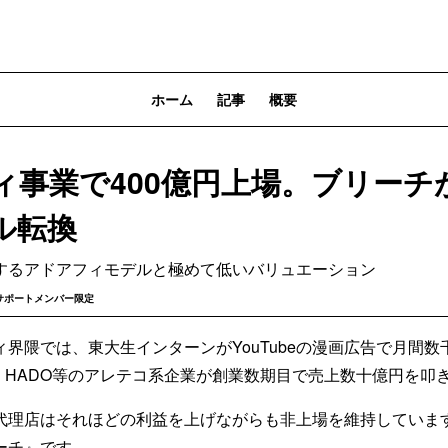
ホーム
記事
概要
ィ事業で400億円上場。ブリーチ
ル転換
するアドアフィモデルと極めて低いバリュエーション
サポートメンバー限定
界隈では、東大生インターンがYouTubeの漫画広告で月間
njin、HADO等のアレテコ系企業が創業数期目で売上数十億円を
代理店はそれほどの利益を上げながらも非上場を維持していま
ーチ』です。