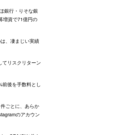
ほ銀行・りそな銀
募増資で71億円の
のは、凄まじい実績
してリスクリターン
%前後を手数料とし
1件ごとに、あらか
agramのアカウン