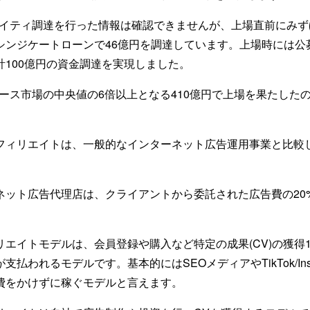
クイティ調達を行った情報は確認できませんが、上場直前にみず
シンジケートローンで46億円を調達しています。上場時には公
計100億円の資金調達を実現しました。
ロース市場の中央値の6倍以上となる410億円で上場を果たした
フィリエイトは、一般的なインターネット広告運用事業と比較
。
ネット広告代理店は、クライアントから委託された広告費の20
。
リエイトモデルは、会員登録や購入など特定の成果(CV)の獲得
払われるモデルです。基本的にはSEOメディアやTikTok/Inst
費をかけずに稼ぐモデルと言えます。