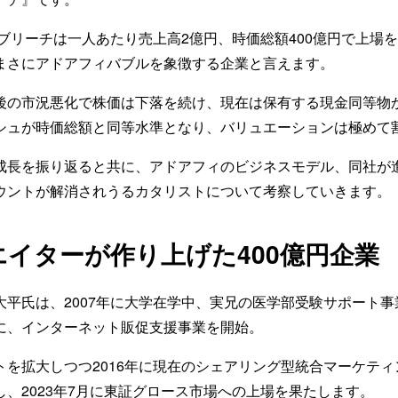
、ブリーチは一人あたり売上高2億円、時価総額400億円で上場を
まさにアドアフィバブルを象徴する企業と言えます。
後の市況悪化で株価は下落を続け、現在は保有する現金同等物
シュが時価総額と同等水準となり、バリュエーションは極めて
成長を振り返ると共に、アドアフィのビジネスモデル、同社が
ウントが解消されうるカタリストについて考察していきます。
イターが作り上げた400億円企業
大平氏は、2007年に大学在学中、実兄の医学部受験サポート
に、インターネット販促支援事業を開始。
トを拡大しつつ2016年に現在のシェアリング型統合マーケテ
、2023年7月に東証グロース市場への上場を果たします。