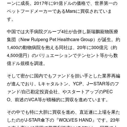
ーンに成長。2017年に91億ドルの価格で、世界第一の
ペットフードメーカーであるMarsに買収されていま
す。
中国では大手病院グループ4社が合併し新瑞鵬寵物医療
集団（New Ruipeng Pet Healthcare Group）が誕生。約
1,400の動物病院を抱える同社は、20年に300億元（約
4,500億円）のバリュエーションでテンセント等から数
億ドル規模を調達。
そして密かに国内でもファンドを担い手とした業界再編
が進んでおり、Lキャタルトン、YCP、JーSTAR等のフ
ァンド/自己勘定投資会社、やスタートアップのPEC
O、前述のVCA等が積極的に買収を進めています。
その中でも特に大胆に買収を進め、直近遂に上場を果た
したのがJ-STAR傘下の『WOLVES HAND』です。23年