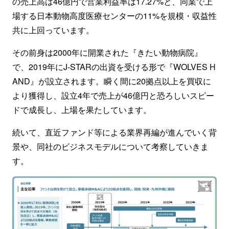
の売上高は46億円で営業利益率は17.27%と、同業で上
場する日本動物高度医療センターの11%を規模・収益性
共に上回っています。
その前身は2000年に開業された『きたい動物病院』
で、2019年にJ-STARの出資を受ける形で『WOLVES H
AND』が設立されます。瞬く間に20拠点以上を買収に
より獲得し、設立4年で売上が46億円と恐ろしいスピー
ドで成長し、上場を果たしています。
続いて、直近ファンド等による業界再編が進んでいく背
景や、同社のビジネスモデルについて考察していきま
す。