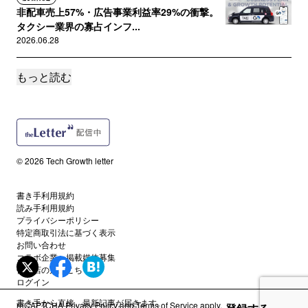
非配車売上57%・広告事業利益率29%の衝撃。
タクシー業界の寡占インフ...
2026.06.28
もっと読む
サポートメンバー限定
単価が伸び続けるハードウェアSaaSフォトシン
スの成長再加速とクロスセ...
2026.06.16
読者限定
© 2026 Tech Growth letter
D2C事業で70億円を稼ぐポイ活サイト最大手セ
レス。ポイント事業60%...
2026.05.31
書き手利用規約
読み手利用規約
プライバシーポリシー
サポートメンバー限定
特定商取引法に基づく表示
中古車流通の見えない寡占企業。利益率52%・
お問い合わせ
コラボ企業・掲載媒体募集
時価総額8,000億円を実...
代理店の方はこちら
2026.05.03
ログイン
書き手から直接、最新記事が届きます。
reCAPTCHA
Privacy Policy
and
Terms of Service
apply.