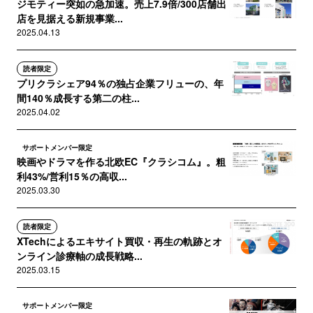
ジモティー突如の急加速。売上7.9倍/300店舗出
店を見据える新規事業...
2025.04.13
読者限定
プリクラシェア94％の独占企業フリューの、年
間140％成長する第二の柱...
2025.04.02
サポートメンバー限定
映画やドラマを作る北欧EC『クラシコム』。粗
利43%/営利15％の高収...
2025.03.30
読者限定
XTechによるエキサイト買収・再生の軌跡とオ
ンライン診療軸の成長戦略...
2025.03.15
サポートメンバー限定