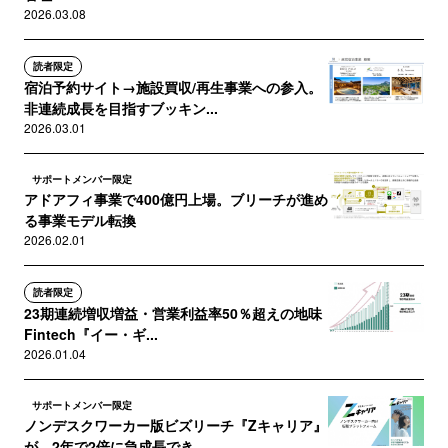
2026.03.08
読者限定
宿泊予約サイト→施設買収/再生事業への参入。
非連続成長を目指すブッキン...
2026.03.01
サポートメンバー限定
アドアフィ事業で400億円上場。ブリーチが進め
る事業モデル転換
2026.02.01
読者限定
23期連続増収増益・営業利益率50％超えの地味
Fintech『イー・ギ...
2026.01.04
サポートメンバー限定
ノンデスクワーカー版ビズリーチ『Zキャリア』
が、2年で2倍に急成長でき...