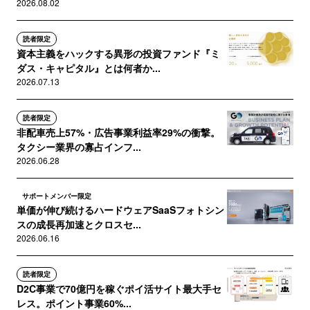
2026.08.02
読者限定
資本主義をハックする異形の投資ファンド『ミ
ダス・キャピタル』とは何者か...
2026.07.13
読者限定
非配車売上57%・広告事業利益率29%の衝撃。
タクシー業界の寡占インフ...
2026.06.28
サポートメンバー限定
単価が伸び続けるハードウェアSaaSフォトシン
スの成長再加速とクロスセ...
2026.06.16
読者限定
D2C事業で70億円を稼ぐポイ活サイト最大手セ
レス。ポイント事業60%...