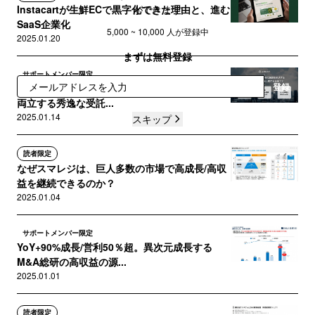
ができます
Instacartが生鮮ECで黒字化できた理由と、進む
SaaS企業化
5,000 ~ 10,000 人が登録中
2025.01.20
まずは無料登録
サポートメンバー限定
登録
SaaSのOEM工場『Arent』。収益性・成長性を
両立する秀逸な受託...
2025.01.14
スキップ
読者限定
なぜスマレジは、巨人多数の市場で高成長/高収
益を継続できるのか？
2025.01.04
サポートメンバー限定
YoY+90%成長/営利50％超。異次元成長する
M&A総研の高収益の源...
2025.01.01
読者限定