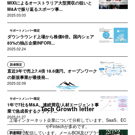
MIXIによるオーストラリア大型買収の狙いと
M&Aで振り返るスポーツ事...
2025.03.03
サポートメンバー限定
ダウンラウンド上場から株価6倍。国内シェア
83%の独占企業INFORI...
2025.02.24
読者限定
直近3年で売上7.4倍 18.6億円。オープンワーク
の新規事業が最後発...
2025.02.09
サポートメンバー限定
1年で7社をM&A。連続買収/人材エージェント事
Tech Growth letter
業で急成長するクラウド...
2025.01.27
上場インターネット企業について分析しています。SaaS、EC
やFintechが多めです。
不定期で配信しています。メールBOX及びブラウザで読むこと
読者限定