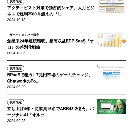
読者限定
アクティビスト対策で独占的シェア。人月ビジ
ネスで粗利率80％超えの『I...
2024.10.13
サポートメンバー限定
創業来24年連続増収。超高収益ERP SaaS『オ
ロ』の差別化戦略
2024.10.06
読者限定
BPaaSで狙う1.7兆円市場のゲームチェンジ。
ChatworkのPo...
2024.09.29
読者限定
立ち上げ4年・従業員16名でARR43.2億円。パ
ーソナルAI『オルツ...
2024.09.23